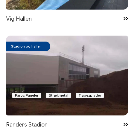
14:42
Vig Hallen
Stadion og haller
Paroc Paneler
Strækmetal
Trapezplader
14:40
Randers Stadion