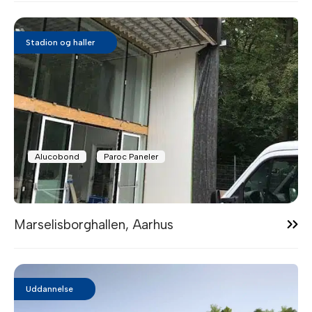
Stadion og haller
Alucobond
Paroc Paneler
14:35
Marselisborghallen, Aarhus
Uddannelse