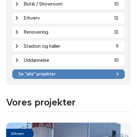
Butik / Showroom
10
Erhverv
12
Renovering
12
Stadion og haller
9
Uddannelse
10
Se "alle" projekter
Vores projekter
Erhverv