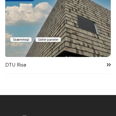
Skærmtegl
Skifer paneler
14:26
DTU Risø