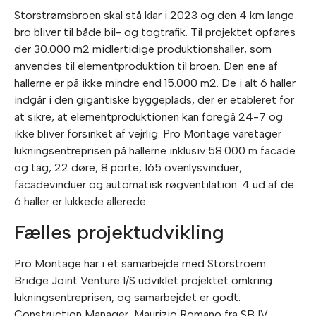
Storstrømsbroen skal stå klar i 2023 og den 4 km lange
bro bliver til både bil- og togtrafik. Til projektet opføres
der 30.000 m2 midlertidige produktionshaller, som
anvendes til elementproduktion til broen. Den ene af
hallerne er på ikke mindre end 15.000 m2. De i alt 6 haller
indgår i den gigantiske byggeplads, der er etableret for
at sikre, at elementproduktionen kan foregå 24-7 og
ikke bliver forsinket af vejrlig. Pro Montage varetager
lukningsentreprisen på hallerne inklusiv 58.000 m facade
og tag, 22 døre, 8 porte, 165 ovenlysvinduer,
facadevinduer og automatisk røgventilation. 4 ud af de
6 haller er lukkede allerede.
Fælles projektudvikling
Pro Montage har i et samarbejde med Storstroem
Bridge Joint Venture I/S udviklet projektet omkring
lukningsentreprisen, og samarbejdet er godt.
Construction Manager, Maurizio Romano fra SBJV