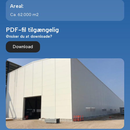
Areal:
Ca. 62.000 m2
PDF-fil tilgængelig
Ønsker du at downloade?
Download